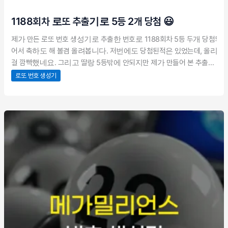
1188회차 로또 추출기로 5등 2개 당첨 😃
제가 만든 로또 번호 생성기로 추출한 번호로 1188회차 5등 두개 당첨되
어서 축하도 해 볼겸 올려봅니다. 저번에도 당첨된적은 있었는데, 올리는
걸 깜빡했네요. 그리고 딸랑 5등밖에 안되지만 제가 만들어 본 추출기로
직접 당첨이 되니까 그래도 기분이 좋습니다. 당첨된 로또는 갓 결혼한 아
로또 번호 생성기
는 동생한테 줬네요. ㅋ 위 버튼을 클릭하시면 현재 웹사이트의 로또 번호
생성기 페이지로 바로 가실 수