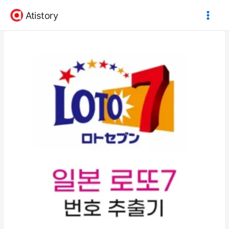
콘
Atistory
텐
츠
로
건
너
뛰
기