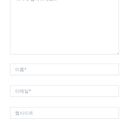
에
입
력
하
세
요...
이
름
*
이
메
일
*
웹
사
이
트