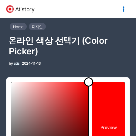
콘
Atistory
텐
츠
Home
디자인
로
건
온라인 색상 선택기 (Color
너
Picker)
뛰
기
by
atis
2024-11-13
Preview