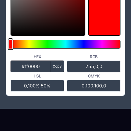
HEX
RGB
Copy
HSL
CMYK