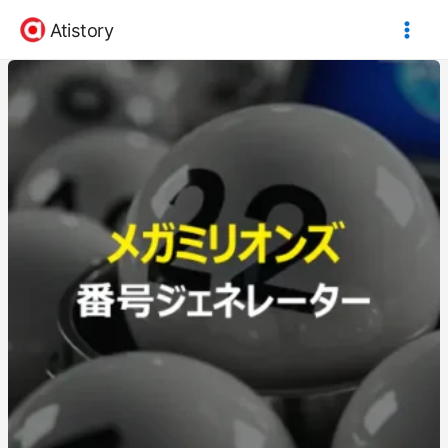
内
Atistory
容
を
ス
キ
ッ
プ