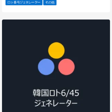
当選は運次第なので、気軽に楽しんでください！
ロト番号ジェネレーター
その他